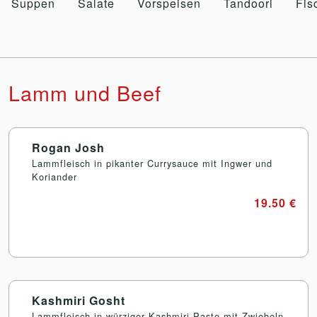
Suppen
Salate
Vorspeisen
Tandoori
Fis
Lamm und Beef
Rogan Josh
Lammfleisch in pikanter Currysauce mit Ingwer und
Koriander
19.50 €
Kashmiri Gosht
Lammfleisch in würziger Kashmiri-Paste mit Zwiebeln,