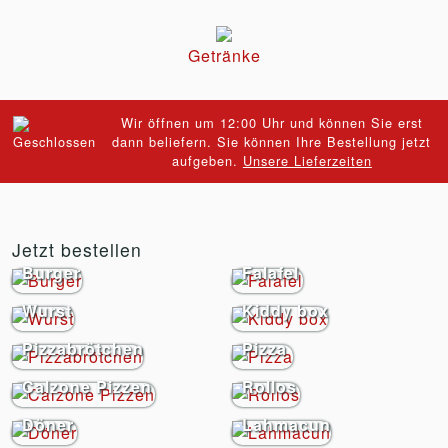
Getränke
Wir öffnen um 12:00 Uhr und können Sie erst
dann beliefern. Sie können Ihre Bestellung jetzt
aufgeben.
Unsere Lieferzeiten
Jetzt bestellen
Burger
Falafel
Wurst
Kiddy box
Pizzabrötchen
Pizza
Calzone Pizzen
Rollos
Döner
Lahmacun