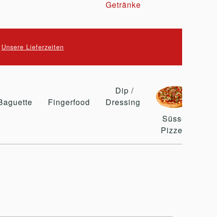
Getränke
.
Unsere Lieferzeiten
Dip /
Baguette
Fingerfood
Dressing
E
Süsse
Pizzen