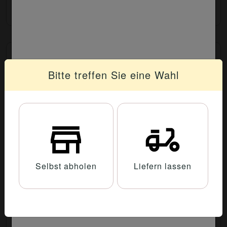
Insalata Mista
Bunter Salat mit Tomaten, frischen Zwiebeln und
Bitte treffen Sie eine Wahl
Gurken
7.90 €
Selbst abholen
Liefern lassen
Insalata Caprese
Mozzarella, Tomaten, Basilikum, Öl und Balsamico
9.20 €