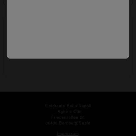
Insalata Capricciosa
Bunter Salat mit Hähnchenbruststreifen, frischen
Zwiebeln, Gurken, Tomaten, und sonnengetrockneten
Tomaten
12.00 €
Ristorante Bella Napoli
- Aglio e Olio
Friedensallee 20
06406 Bernburg/Saale
Impressum