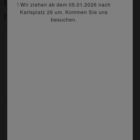
Insalata
! Wir ziehen ab dem 05.01.2026 nach
Karlsplatz 26 um. Kommen Sie uns
Dressing nach Wahl.
besuchen.
Insalata con Salmone ( Salat mit Gegrillt
Lachsfilet) . Artikel würde nicht als
Bunter Salat mit Lachsfilet Gegrillt , Tomaten und
Burrata Käse ...
15.90 €
Thunfischsalat
Bunter Salat mit saftigem Thunfisch
9.70 €