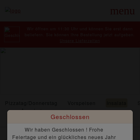
menu
Wir öffnen um 11:30 Uhr und können Sie erst dann
beliefern. Sie können Ihre Bestellung jetzt aufgeben.
Unsere Lieferzeiten
Pizzatag/Donnerstag
Vorspeisen
Insalata
Angebot
Geschlossen
Wir haben Geschlossen ! Frohe
Feiertage und ein glückliches neues Jahr