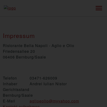
menu
Impressum
Ristorante Bella Napoli - Aglio e Olio
Friedensallee 20
06406 Bernburg/Saale
Telefon
03471-626009
Inhaber
Andrei Iulian Nistor
Gerichtsstand
Bernburg/Saale
E-Mail
aglioeolio@myyahoo.com
Kontakt aufnehmen