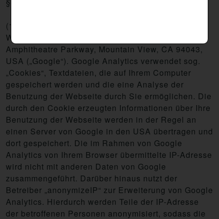
§ 10 Google Analytics
(1) Diese Website benutzt Google Analytics, einen
Webanalysedienst der Google LLC, 1600
Amphitheatre Parkway, Mountain View, CA 94043,
USA („Google“). Google Analytics verwendet sog.
„Cookies“, Textdateien, die auf Ihrem Computer
gespeichert werden und die eine Analyse der
Benutzung der Webseite durch Sie ermöglichen. Die
durch den Cookie erzeugten Informationen über Ihre
Benutzung der Webseite werden in der Regel an
einen Server von Google in den USA übertragen und
dort gespeichert. Die im Rahmen von Google
Analytics von Ihrem Browser übermittelte IP-Adresse
wird nicht mit anderen Daten von Google
zusammengeführt. Darüber hinaus nutzt der
Betreiber „anonymizeIP“ zur Erweiterung von Google
Analytics. Hierdurch werden Teile der IP-Adresse
der betroffenen Personen anonymisiert, sodass die