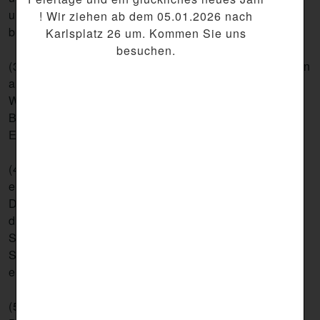
und personenbezogene Daten als "Daten"
! Wir ziehen ab dem 05.01.2026 nach
bezeichnet.
Karlsplatz 26 um. Kommen Sie uns
besuchen.
(3) Bitte lesen Sie die nachfolgenden Bestimmungen
aufmerksam durch. Mit ihrer Einwilligung auf der
Website durch Registrierung oder Ausführen einer
Bestellung, erkennen Sie die beschriebene
Erhebung und Nutzung der Daten an.
(4) Ristorante Bella Napoli - Maftei GmbH ist
erstrebt, einen möglichst umfassenden Schutz ihrer
Daten sicherzustellen. Bitte beachten Sie jedoch,
dass durch die Übertragung von Daten im Internet
Schutzlücken entstehen können, sodass absolute
Sicherheit auf diesem Kommunikationsweg nicht zu
erlangen ist.
(5) Generell verfolgen wir die allgemeinen