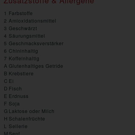
1
Farbstoffe
2
Amioxidationsmittel
3
Geschwärzt
4
Säurungsmittel
5
Geschmacksverstärker
6
Chininhaltig
7
Koffeinhaltig
A
Glutenhaltiges Getride
B
Krebstiere
C
Ei
D
Fisch
E
Erdnuss
F
Soja
G
Laktose oder Milch
H
Schalenfrüchte
L
Sellerie
M
Senf