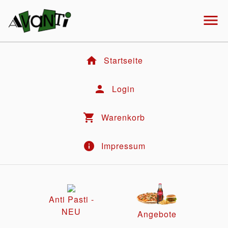
menu
home
Startseite
person
Login
shopping_cart
Warenkorb
info
Impressum
Anti Pasti -
NEU
Angebote