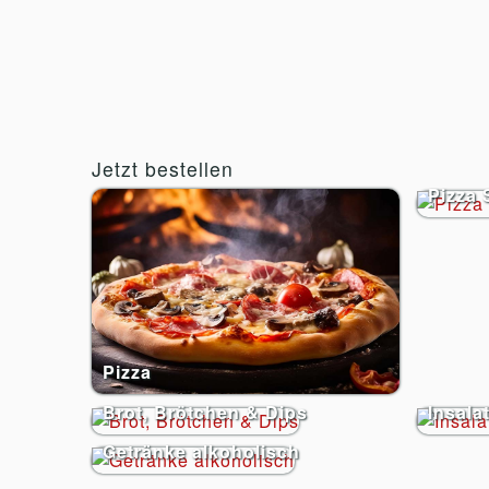
Jetzt bestellen
Pizza 
Pizza
Brot, Brötchen & Dips
Insala
Getränke alkoholisch