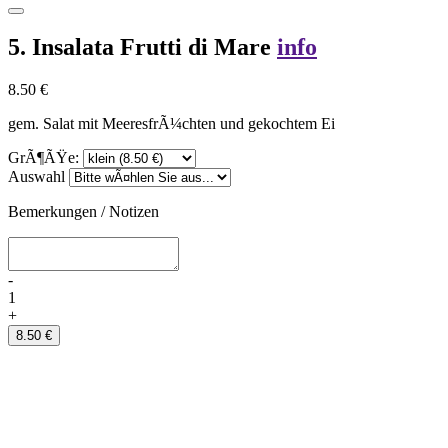
5. Insalata Frutti di Mare
info
8.50 €
gem. Salat mit MeeresfrÃ¼chten und gekochtem Ei
GrÃ¶ÃŸe:
Auswahl
Bemerkungen / Notizen
-
1
+
8.50 €